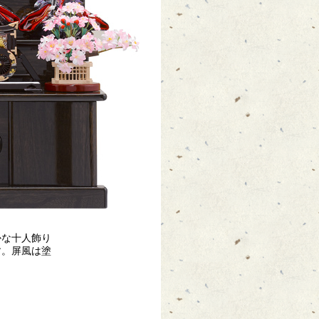
かな十人飾り
す。屏風は塗