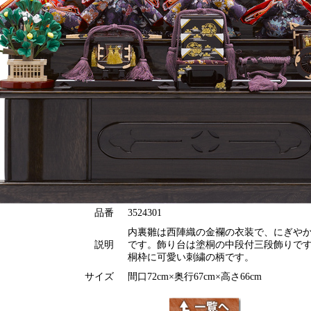
品番
3524301
内裏雛は西陣織の金襴の衣装で、にぎや
説明
です。飾り台は塗桐の中段付三段飾りで
桐枠に可愛い刺繍の柄です。
サイズ
間口72cm×奥行67cm×高さ66cm