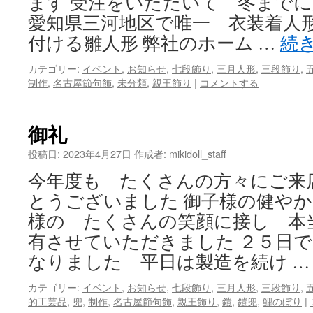
ます 受注をいただいて 冬まで
愛知県三河地区で唯一 衣装着人
付ける雛人形 弊社のホーム …
続
カテゴリー:
イベント
,
お知らせ
,
七段飾り
,
三月人形
,
三段飾り
,
制作
,
名古屋節句飾
,
未分類
,
親王飾り
|
コメントする
御礼
投稿日:
2023年4月27日
作成者:
mikidoll_staff
今年度も たくさんの方々にご来
とうございました 御子様の健や
様の たくさんの笑顔に接し 本
有させていただきました ２５日
なりました 平日は製造を続け 
カテゴリー:
イベント
,
お知らせ
,
七段飾り
,
三月人形
,
三段飾り
,
的工芸品
,
兜
,
制作
,
名古屋節句飾
,
親王飾り
,
鎧
,
鎧兜
,
鯉のぼり
|