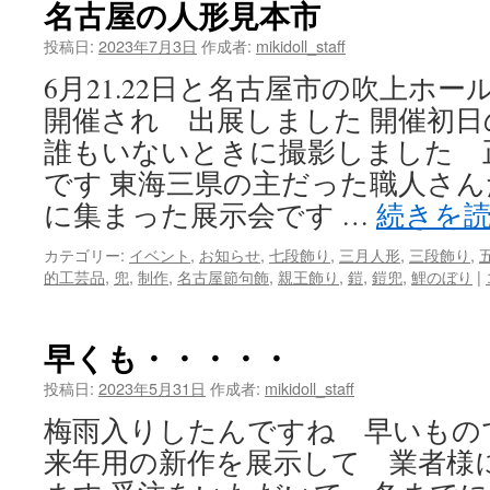
名古屋の人形見本市
投稿日:
2023年7月3日
作成者:
mikidoll_staff
6月21.22日と名古屋市の吹上ホ
開催され 出展しました 開催初
誰もいないときに撮影しました 
です 東海三県の主だった職人さ
に集まった展示会です …
続きを
カテゴリー:
イベント
,
お知らせ
,
七段飾り
,
三月人形
,
三段飾り
,
的工芸品
,
兜
,
制作
,
名古屋節句飾
,
親王飾り
,
鎧
,
鎧兜
,
鯉のぼり
|
早くも・・・・・
投稿日:
2023年5月31日
作成者:
mikidoll_staff
梅雨入りしたんですね 早いもの
来年用の新作を展示して 業者様