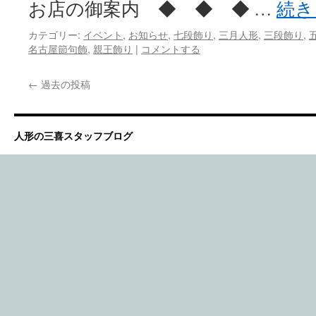
お店の御案内 ◆ ◆ ◆ …
続き
カテゴリー:
イベント
,
お知らせ
,
七段飾り
,
三月人形
,
三段飾り
,
名古屋節句飾
,
親王飾り
|
コメントする
←
過去の投稿
人形の三喜スタッフブログ