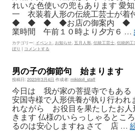
れいな色使いの兜もあります 愛
一 衣装着人形の伝統工芸士が着
◆ ◆ ◆ ◆お店の御案内 ◆ 
業時間 午前１０時より夕方６ …
カテゴリー:
イベント
,
お知らせ
,
五月人形
,
伝統工芸士
,
伝統的工
ぼり
|
コメントする
男の子の御節句 始まります
投稿日:
2023年3月4日
作成者:
mikidoll_staff
今日は 我が家の菩提寺でもある
安国寺様で人形供養が執り行われ
れながら お役目を果たしたお人
きます 仏様のいらっしゃるとこ
るのは安心しますね さて 店 …