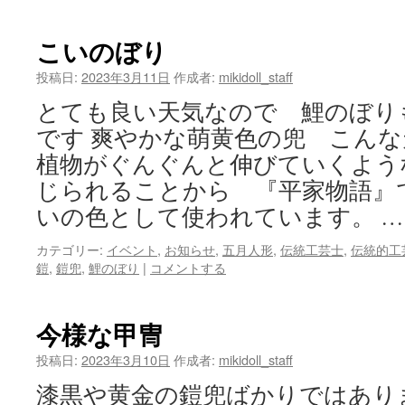
こいのぼり
投稿日:
2023年3月11日
作成者:
mikidoll_staff
とても良い天気なので 鯉のぼり
です 爽やかな萌黄色の兜 こん
植物がぐんぐんと伸びていくよう
じられることから 『平家物語』
いの色として使われています。 
カテゴリー:
イベント
,
お知らせ
,
五月人形
,
伝統工芸士
,
伝統的工
鎧
,
鎧兜
,
鯉のぼり
|
コメントする
今様な甲冑
投稿日:
2023年3月10日
作成者:
mikidoll_staff
漆黒や黄金の鎧兜ばかりではあり