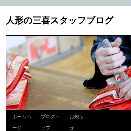
人形の三喜スタッフブログ
コ
ホームペ
ブログト
お知ら
ン
ージ
ップ
せ