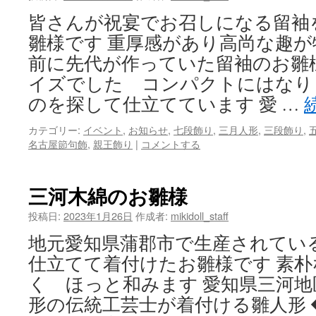
皆さんが祝宴でお召しになる留袖
雛様です 重厚感があり高尚な趣が
前に先代が作っていた留袖のお雛
イズでした コンパクトにはなり
のを探して仕立てています 愛 …
カテゴリー:
イベント
,
お知らせ
,
七段飾り
,
三月人形
,
三段飾り
,
名古屋節句飾
,
親王飾り
|
コメントする
三河木綿のお雛様
投稿日:
2023年1月26日
作成者:
mikidoll_staff
地元愛知県蒲郡市で生産されてい
仕立てて着付けたお雛様です 素
く ほっと和みます 愛知県三河
形の伝統工芸士が着付ける雛人形 