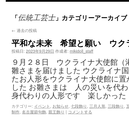
テ
伝統工芸士
「
」カテゴリーアーカイブ
ン
ツ
←
過去の投稿
へ
平和な未来 希望と願い ウク
ス
投稿日:
2023年9月29日
作成者:
mikidoll_staff
９月２８日 ウクライナ大使館（
キ
雛さまを届けました ウクライナ
ッ
たお人形をウクライナ大使館に置
プ
した お雛さまは 人の災いを代
身代わりの人形です 楽しかった
カテゴリー:
イベント
,
お知らせ
,
七段飾り
,
三月人形
,
三段飾り
,
制作
,
名古屋節句飾
,
親王飾り
|
コメントする