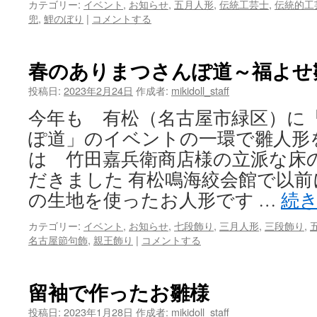
カテゴリー:
イベント
,
お知らせ
,
五月人形
,
伝統工芸士
,
伝統的工
兜
,
鯉のぼり
|
コメントする
春のありまつさんぽ道～福よせ
投稿日:
2023年2月24日
作成者:
mikidoll_staff
今年も 有松（名古屋市緑区）に
ぽ道」のイベントの一環で雛人形
は 竹田嘉兵衛商店様の立派な床
だきました 有松鳴海絞会館で以
の生地を使ったお人形です …
続
カテゴリー:
イベント
,
お知らせ
,
七段飾り
,
三月人形
,
三段飾り
,
名古屋節句飾
,
親王飾り
|
コメントする
留袖で作ったお雛様
投稿日:
2023年1月28日
作成者:
mikidoll_staff