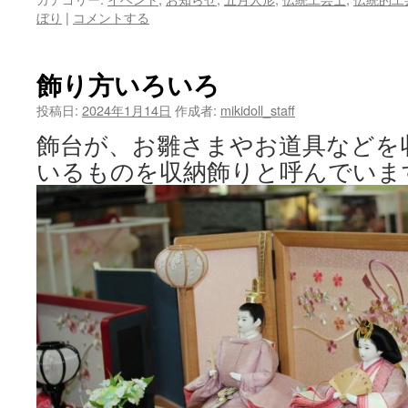
ぼり
|
コメントする
飾り方いろいろ
投稿日:
2024年1月14日
作成者:
mikidoll_staff
飾台が、お雛さまやお道具などを
いるものを収納飾りと呼んでいま