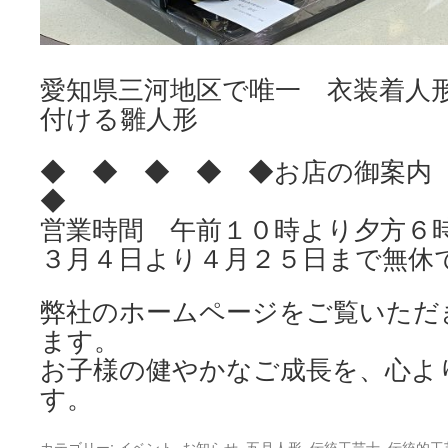
愛知県三河地区で唯一 衣装着人
付ける雛人形
◆ ◆ ◆ ◆ ◆お店の御案
◆
営業時間 午前１０時より夕方６
３月４日より４月２５日まで無休
弊社のホームページをご覧いただ
ます。
お子様の健やかなご成長を、心よ
す。
カテゴリー:
イベント
,
お知らせ
,
五月人形
,
伝統工芸士
,
伝統的工