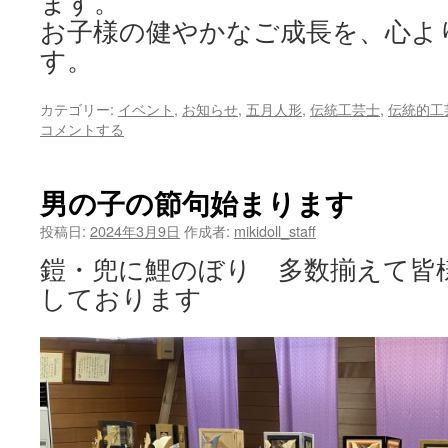
ます。
お子様の健やかなご成長を、心よ
す。
カテゴリー:
イベント
,
お知らせ
,
五月人形
,
伝統工芸士
,
伝統的工
コメントする
男の子の節句始まります
投稿日:
2024年3月9日
作成者:
mikidoll_staff
鎧・兜に鯉のぼり 多数揃えて皆
しております