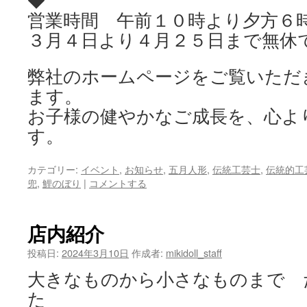
営業時間 午前１０時より夕方６
３月４日より４月２５日まで無休
弊社のホームページをご覧いただ
ます。
お子様の健やかなご成長を、心よ
す。
カテゴリー:
イベント
,
お知らせ
,
五月人形
,
伝統工芸士
,
伝統的工
兜
,
鯉のぼり
|
コメントする
店内紹介
投稿日:
2024年3月10日
作成者:
mikidoll_staff
大きなものから小さなものまで 
た