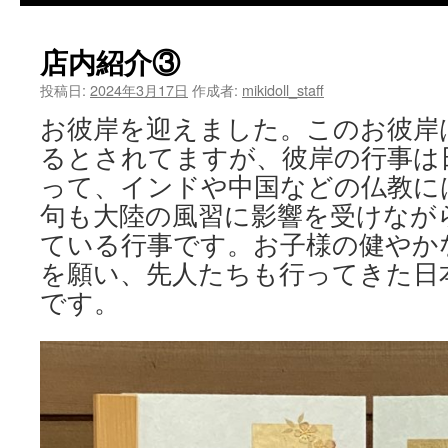
テ
店内紹介③
ン
投稿日:
2024年3月17日
作成者:
mikidoll_staff
ツ
お彼岸を迎えました。このお彼岸
へ
るとされてますが、彼岸の行事は
ス
って、インドや中国などの仏教に
句も大陸の風習に影響を受けなが
キ
ている行事です。お子様の健やか
ッ
を願い、先人たちも行ってきた日
プ
です。