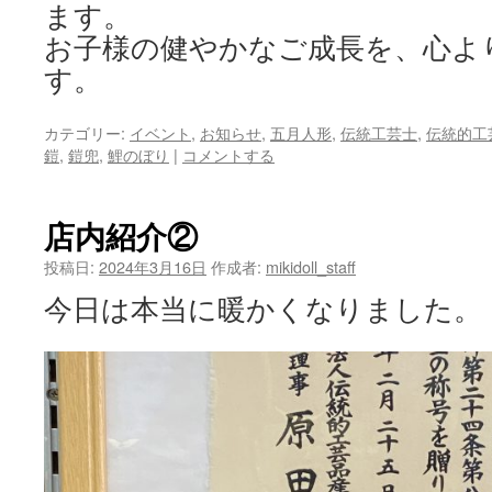
ます。
お子様の健やかなご成長を、心よ
す。
カテゴリー:
イベント
,
お知らせ
,
五月人形
,
伝統工芸士
,
伝統的工
鎧
,
鎧兜
,
鯉のぼり
|
コメントする
店内紹介②
投稿日:
2024年3月16日
作成者:
mikidoll_staff
今日は本当に暖かくなりました。