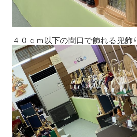
４０ｃｍ以下の間口で飾れる兜飾