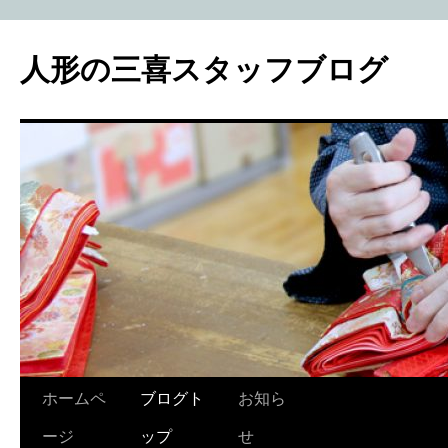
人形の三喜スタッフブログ
コ
ホームペ
ブログト
お知ら
ン
ージ
ップ
せ