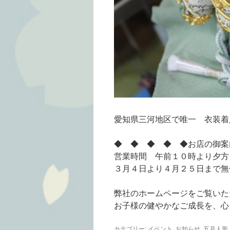
愛知県三河地区で唯一 衣装着
◆ ◆ ◆ ◆ ◆お店の御案
営業時間 午前１０時より夕方
３月４日より４月２５日まで無
弊社のホームページをご覧いた
お子様の健やかなご成長を、心
カテゴリー:
イベント
,
お知らせ
,
五月人形