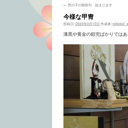
←
男の子の御節句 始まります
テ
今様な甲冑
ン
投稿日:
2023年3月10日
作成者:
mikidoll_s
ツ
漆黒や黄金の鎧兜ばかりではあ
へ
ス
キ
ッ
プ