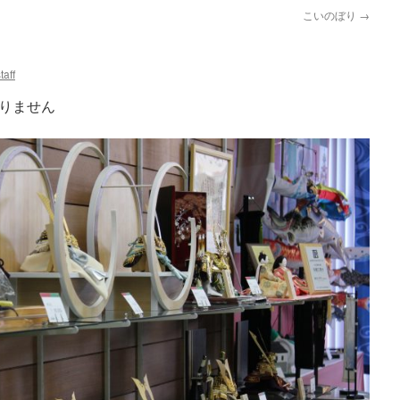
こいのぼり
→
taff
りません