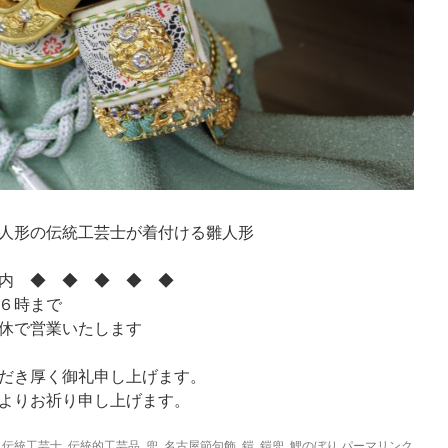
人形の伝統工芸士が着付ける雛人形
内 ◆ ◆ ◆ ◆ ◆
６時まで
休で営業いたします
だき厚く御礼申し上げます。
よりお祈り申し上げます。
,
伝統工芸士
,
伝統的工芸品
,
兜
,
名古屋節句飾
,
鎧
,
鎧兜
,
鯉のぼり
パーマリンク