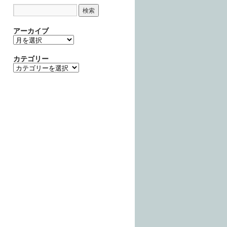
アーカイブ
ア
ー
カ
カテゴリー
イ
カ
ブ
テ
ゴ
リ
ー