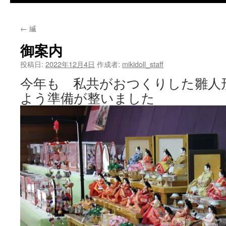
テ
←
縅
ン
御案内
ツ
投稿日:
2022年12月4日
作成者:
mikidoll_staff
へ
今年も 私共がおつくりした雛人
ス
よう準備が整いました
キ
ッ
プ