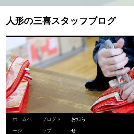
人形の三喜スタッフブログ
コ
ホームペ
ブログト
お知ら
ン
ージ
ップ
せ