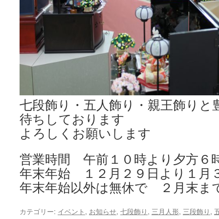
七段飾り・五人飾り・親王飾りと
待ちしております
よろしくお願いします
営業時間 午前１０時より夕方６
年末年始 １２月２９日より１月
年末年始以外は無休で ２月末ま
カテゴリー:
イベント
,
お知らせ
,
七段飾り
,
三月人形
,
三段飾り
,